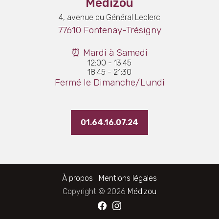
Médizou
4, avenue du Général Leclerc
77610 Fontenay-Trésigny
⏰ Mardi à Samedi
12:00 - 13:45
18:45 - 21:30
Fermé le Dimanche/Lundi
01.64.16.07.24
À propos
Mentions légales
Copyright © 2026
Médizou
Facebook
Instagram